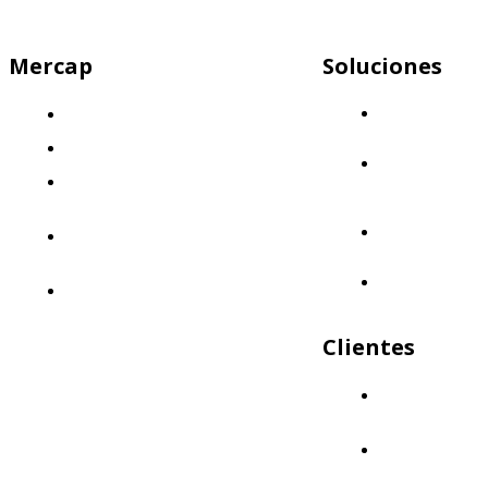
Mercap
Soluciones
Mercap
¿Quiénes somos?
Abbaco
El desafío
Mercap
Nuestra propuesta: Llevá tus finanzas
Portfolio
Cloud
al siguiente nivel
Mercap
Nuestro enfoque: Innovación y
Trading
calidad
Mercap
Políticas de Calidad
Unitrade
Clientes
¿Quiénes nos
eligen?
Aliados