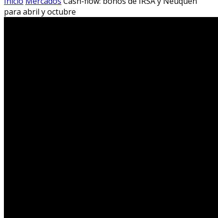
Inicio
Mercados
Cash-flow: bonos de IRSA y Neuquén
para abril y octubre