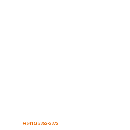
Maipú 116 Piso 4
C1084 CABA
Argentina
Teléfono:
+(5411) 5352-2372