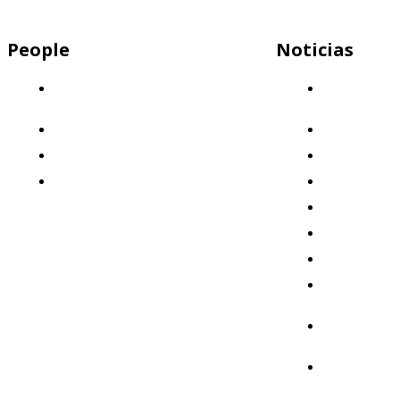
People
Noticias
Descubrí por qué Mercap es el lugar
Capital
ideal para trabajar
Humano
¡Sumate a nuestro equipo!
Clientes
Nuestros valores
Destacado
Beneficios: ¡Invertimos en vos!
Eventos
Formación
Institucional
Mercados
Mercap
Abbaco
Mercap
Portfolio
Mercap
Trading