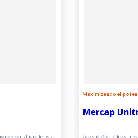
Maximizando el poten
Mercap Unit
instrumentos financieros y
Una solución sólida y cons