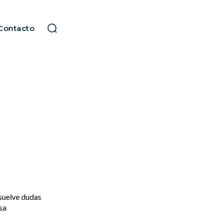
Contacto
esuelve dudas
sa