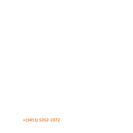
Maipú 116 Piso 4
C1084 CABA
Argentina
Teléfono:
+(5411) 5352-2372