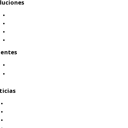
luciones
Mercap Abbaco
Mercap Portfolio Cloud
Mercap Trading
Mercap Unitrade
ientes
¿Quiénes nos eligen?
Aliados
ticias
Capital Humano
Clientes
Destacado