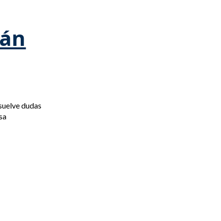
tán
esuelve dudas
sa