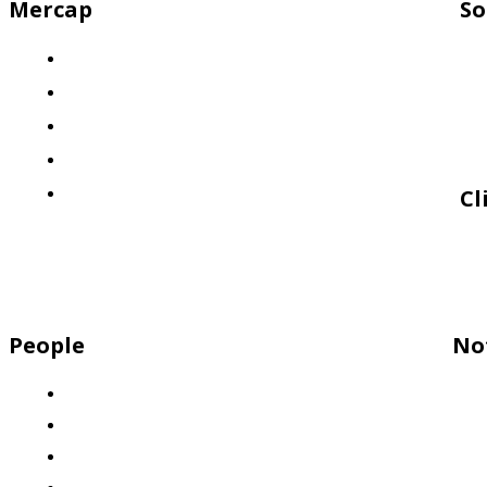
Mercap
So
¿Quiénes somos?
El desafío
Nuestra propuesta: Llevá tus finanzas al siguiente nivel
Nuestro enfoque: Innovación y calidad
Políticas de Calidad
Cl
People
No
Descubrí por qué Mercap es el lugar ideal para trabajar
¡Sumate a nuestro equipo!
Nuestros valores