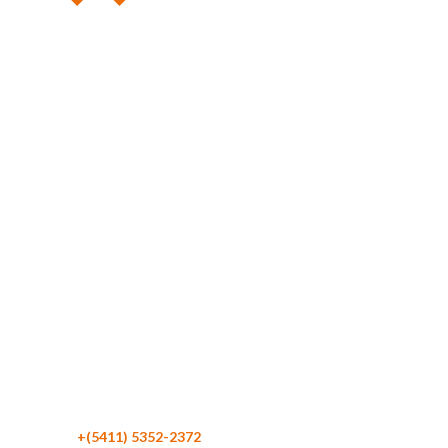
Maipú 116 Piso 4
C1084 CABA
Argentina
Teléfono:
+(5411) 5352-2372