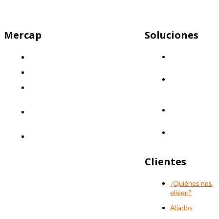
Mercap
Soluciones
Mercap
¿Quiénes somos?
Abbaco
El desafío
Mercap
Nuestra propuesta: Llevá tus finanzas
Portfolio
Cloud
al siguiente nivel
Mercap
Nuestro enfoque: Innovación y
Trading
calidad
Mercap
Políticas de Calidad
Unitrade
Clientes
¿Quiénes nos
eligen?
Aliados