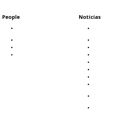
People
Noticias
Descubrí por qué Mercap es el lugar
Capital
ideal para trabajar
Humano
¡Sumate a nuestro equipo!
Clientes
Nuestros valores
Destacado
Beneficios: ¡Invertimos en vos!
Eventos
Formación
Institucional
Mercados
Mercap
Abbaco
Mercap
Portfolio
Mercap
Trading