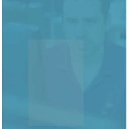
desafíos, buscamos mejorar y nos esforzamos por
hacer de nuestra empresa el mejor lugar para
trabajar. ¡SUMATE A NUESTRO EQUIPO!