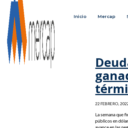
Inicio
Mercap
Deuda
ganad
térmi
22 FEBRERO, 202
La semana que fi
públicos en dóla
avance en las neg