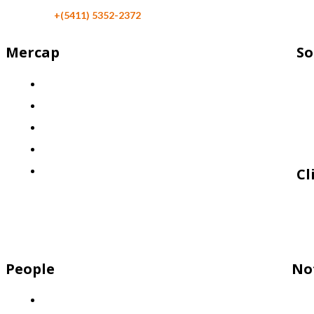
Teléfono:
+(5411) 5352-2372
Mercap
So
¿Quiénes somos?
El desafío
Nuestra propuesta: Llevá tus finanzas al siguiente nivel
Nuestro enfoque: Innovación y calidad
Políticas de Calidad
Cl
People
No
Descubrí por qué Mercap es el lugar ideal para trabajar