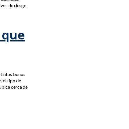
ivos de riesgo
 que
istintos bonos
, el tipo de
 ubica cerca de