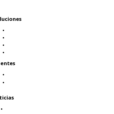
luciones
Mercap Abbaco
Mercap Portfolio Cloud
Mercap Trading
Mercap Unitrade
ientes
¿Quiénes nos eligen?
Aliados
ticias
Capital Humano