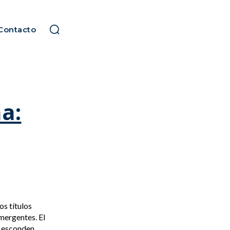
Contacto
a:
os títulos
mergentes. El
se esconden