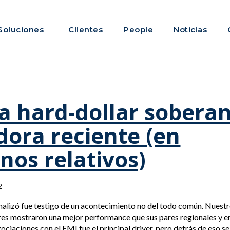
Soluciones
Clientes
People
Noticias
 hard-dollar soberan
ora reciente (en
nos relativos)
2
nalizó fue testigo de un acontecimiento no del todo común. Nuestr
res mostraron una mejor performance que sus pares regionales y e
ociaciones con el FMI fue el principal driver, pero detrás de eso 