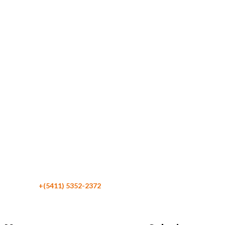
Maipú 116 Piso 4
C1084 CABA
Argentina
Teléfono:
+(5411) 5352-2372