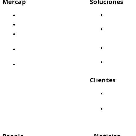
Mercap
Soluciones
Mercap
¿Quiénes somos?
Abbaco
El desafío
Mercap
Nuestra propuesta: Llevá tus finanzas
Portfolio
Cloud
al siguiente nivel
Mercap
Nuestro enfoque: Innovación y
Trading
calidad
Mercap
Políticas de Calidad
Unitrade
Clientes
¿Quiénes nos
eligen?
Aliados