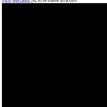
Inicio
Mercados
¿AL30 se vuelve atractivo?