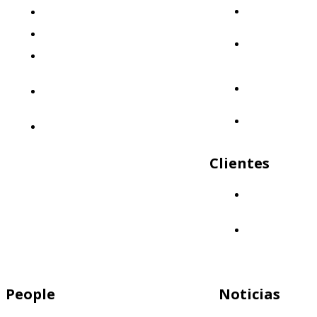
Mercap
¿Quiénes somos?
Abbaco
El desafío
Mercap
Nuestra propuesta: Llevá tus finanzas
Portfolio
Cloud
al siguiente nivel
Mercap
Nuestro enfoque: Innovación y
Trading
calidad
Mercap
Políticas de Calidad
Unitrade
Clientes
¿Quiénes nos
eligen?
Aliados
People
Noticias