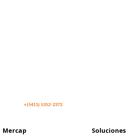
Maipú 116 Piso 4
C1084 CABA
Argentina
Teléfono:
+(5411) 5352-2372
Mercap
Soluciones