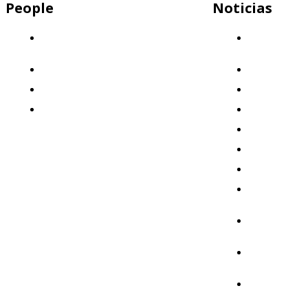
People
Noticias
Descubrí por qué Mercap es el lugar
Capital
ideal para trabajar
Humano
¡Sumate a nuestro equipo!
Clientes
Nuestros valores
Destacado
Beneficios: ¡Invertimos en vos!
Eventos
Formación
Institucional
Mercados
Mercap
Abbaco
Mercap
Portfolio
Mercap
Trading
Mercap
Unitrade