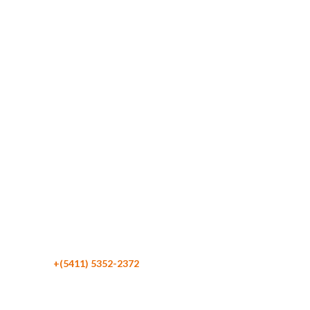
Maipú 116 Piso 4
C1084 CABA
Argentina
Teléfono:
+(5411) 5352-2372