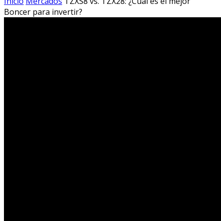
Inicio
Mercados
TZXS8 vs. TZX28: ¿Cuál es el mejor
Boncer para invertir?