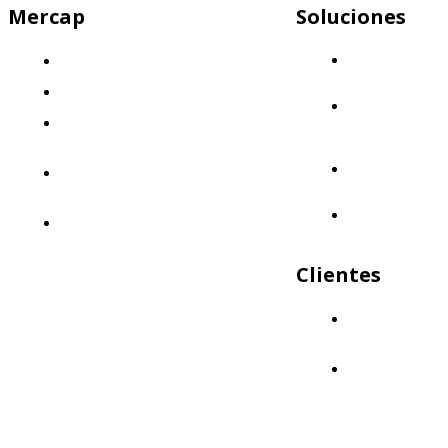
Mercap
Soluciones
Mercap
¿Quiénes somos?
Abbaco
El desafío
Mercap
Nuestra propuesta: Llevá tus finanzas
Portfolio
Cloud
al siguiente nivel
Mercap
Nuestro enfoque: Innovación y
Trading
calidad
Mercap
Políticas de Calidad
Unitrade
Clientes
¿Quiénes nos
eligen?
Aliados