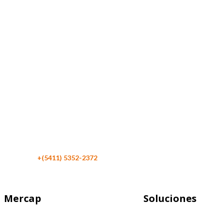
Maipú 116 Piso 4
C1084 CABA
Argentina
Teléfono:
+(5411) 5352-2372
Mercap
Soluciones