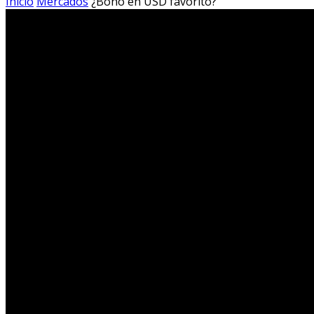
Inicio
Mercados
¿Bono en USD favorito?