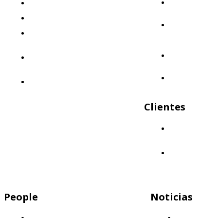
Mercap
¿Quiénes somos?
Abbaco
El desafío
Mercap
Nuestra propuesta: Llevá tus finanzas
Portfolio
Cloud
al siguiente nivel
Mercap
Nuestro enfoque: Innovación y
Trading
calidad
Mercap
Políticas de Calidad
Unitrade
Clientes
¿Quiénes nos
eligen?
Aliados
People
Noticias
Descubrí por qué Mercap es el lugar
Capital