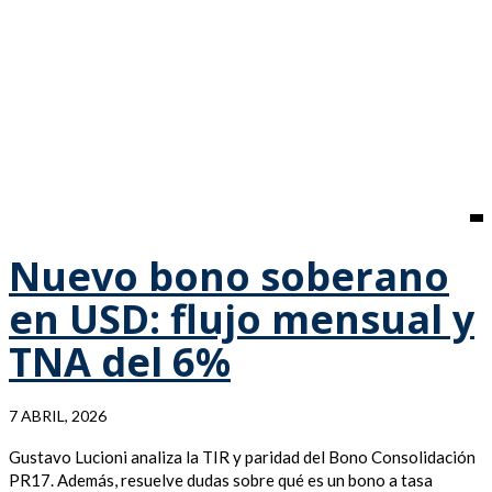
Nuevo bono soberano
en USD: flujo mensual y
TNA del 6%
7 ABRIL, 2026
Gustavo Lucioni analiza la TIR y paridad del Bono Consolidación
PR17. Además, resuelve dudas sobre qué es un bono a tasa