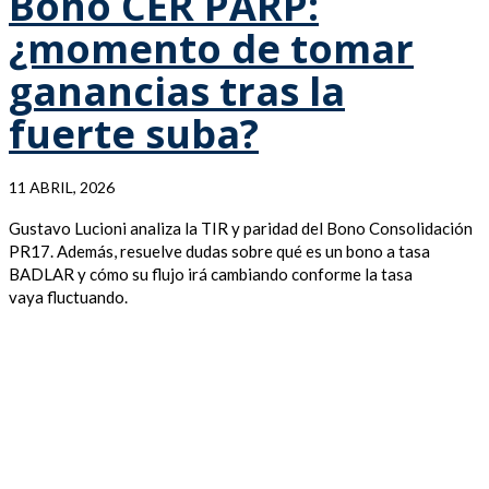
Bono CER PARP:
¿momento de tomar
ganancias tras la
fuerte suba?
11 ABRIL, 2026
Gustavo Lucioni analiza la TIR y paridad del Bono Consolidación
PR17. Además, resuelve dudas sobre qué es un bono a tasa
BADLAR y cómo su flujo irá cambiando conforme la tasa
vaya fluctuando.