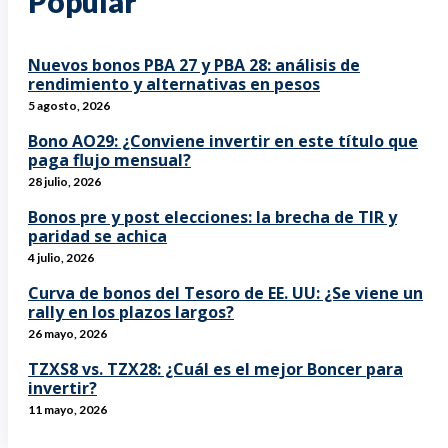
Popular
Nuevos bonos PBA 27 y PBA 28: análisis de
rendimiento y alternativas en pesos
5 agosto, 2026
Bono AO29: ¿Conviene invertir en este título que
paga flujo mensual?
28 julio, 2026
Bonos pre y post elecciones: la brecha de TIR y
paridad se achica
4 julio, 2026
Curva de bonos del Tesoro de EE. UU: ¿Se viene un
rally en los plazos largos?
26 mayo, 2026
TZXS8 vs. TZX28: ¿Cuál es el mejor Boncer para
invertir?
11 mayo, 2026