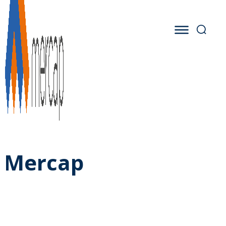
Mercap