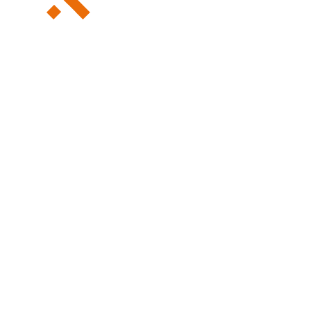
Maipú 116 Piso 4
C1084 CABA
Argentina