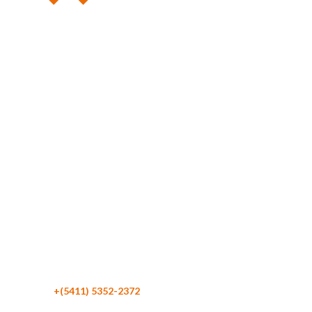
Maipú 116 Piso 4
C1084 CABA
Argentina
Teléfono:
+(5411) 5352-2372