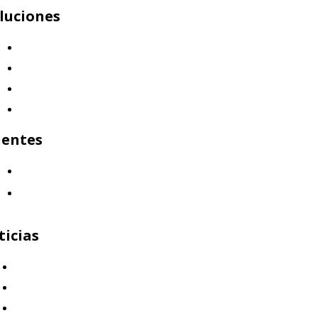
luciones
Mercap Abbaco
Mercap Portfolio Cloud
Mercap Trading
Mercap Unitrade
ientes
¿Quiénes nos eligen?
Aliados
ticias
Capital Humano
Clientes
Destacado