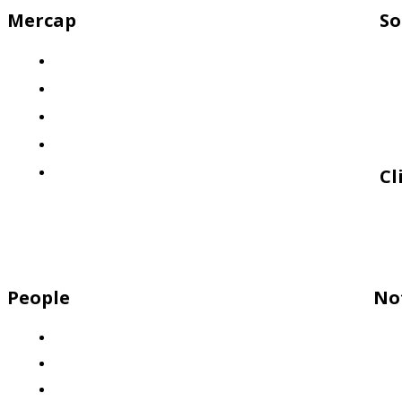
Mercap
So
¿Quiénes somos?
El desafío
Nuestra propuesta: Llevá tus finanzas al siguiente nivel
Nuestro enfoque: Innovación y calidad
Políticas de Calidad
Cl
People
No
Descubrí por qué Mercap es el lugar ideal para trabajar
¡Sumate a nuestro equipo!
Nuestros valores