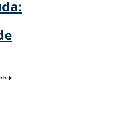
uda:
 de
to bajo