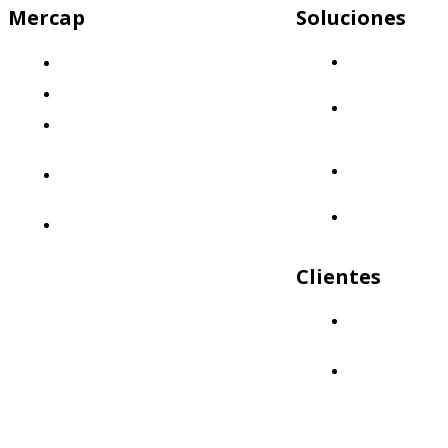
Mercap
Soluciones
Mercap
¿Quiénes somos?
Abbaco
El desafío
Mercap
Nuestra propuesta: Llevá tus finanzas
Portfolio
Cloud
al siguiente nivel
Mercap
Nuestro enfoque: Innovación y
Trading
calidad
Mercap
Políticas de Calidad
Unitrade
Clientes
¿Quiénes nos
eligen?
Aliados