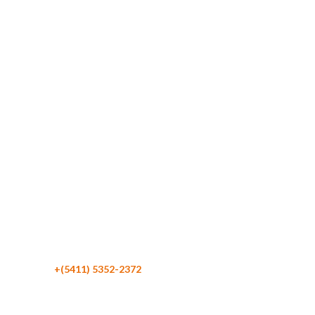
Maipú 116 Piso 4
C1084 CABA
Argentina
Teléfono:
+(5411) 5352-2372