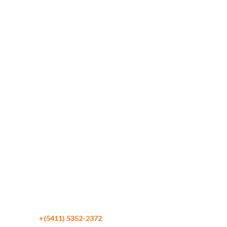
Maipú 116 Piso 4
C1084 CABA
Argentina
Teléfono:
+(5411) 5352-2372