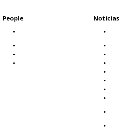
People
Noticias
Descubrí por qué Mercap es el lugar
Capital
ideal para trabajar
Humano
¡Sumate a nuestro equipo!
Clientes
Nuestros valores
Destacado
Beneficios: ¡Invertimos en vos!
Eventos
Formación
Institucional
Mercados
Mercap
Abbaco
Mercap
Portfolio
Mercap
Trading