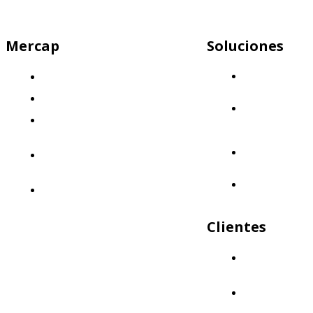
Mercap
Soluciones
Mercap
¿Quiénes somos?
Abbaco
El desafío
Mercap
Nuestra propuesta: Llevá tus finanzas
Portfolio
Cloud
al siguiente nivel
Mercap
Nuestro enfoque: Innovación y
Trading
calidad
Mercap
Políticas de Calidad
Unitrade
Clientes
¿Quiénes nos
eligen?
Aliados