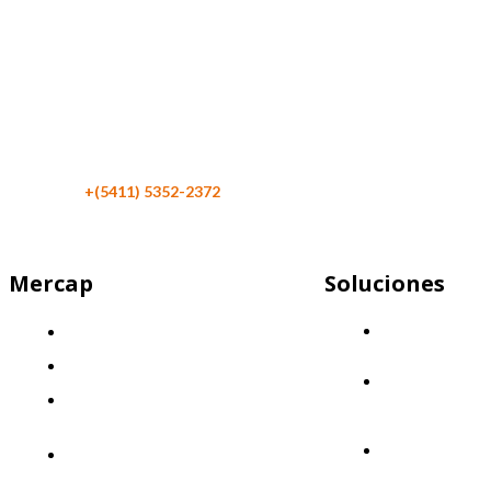
Maipú 116 Piso 4
C1084 CABA
Argentina
Teléfono:
+(5411) 5352-2372
Mercap
Soluciones
Mercap
¿Quiénes somos?
Abbaco
El desafío
Mercap
Nuestra propuesta: Llevá tus finanzas
Portfolio
Cloud
al siguiente nivel
Mercap
Nuestro enfoque: Innovación y
Trading
calidad