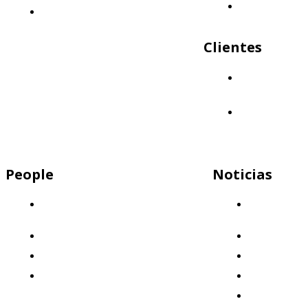
Mercap
Políticas de Calidad
Unitrade
Clientes
¿Quiénes nos
eligen?
Aliados
People
Noticias
Descubrí por qué Mercap es el lugar
Capital
ideal para trabajar
Humano
¡Sumate a nuestro equipo!
Clientes
Nuestros valores
Destacado
Beneficios: ¡Invertimos en vos!
Eventos
Formación