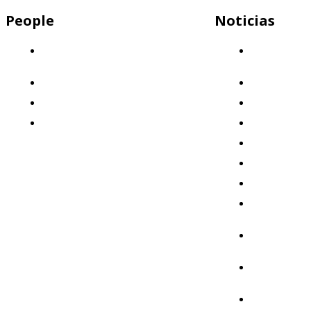
People
Noticias
Descubrí por qué Mercap es el lugar
Capital
ideal para trabajar
Humano
¡Sumate a nuestro equipo!
Clientes
Nuestros valores
Destacado
Beneficios: ¡Invertimos en vos!
Eventos
Formación
Institucional
Mercados
Mercap
Abbaco
Mercap
Portfolio
Mercap
Trading
Mercap
Unitrade