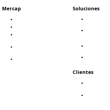
Mercap
Soluciones
Mercap
¿Quiénes somos?
Abbaco
El desafío
Mercap
Nuestra propuesta: Llevá tus finanzas
Portfolio
Cloud
al siguiente nivel
Mercap
Nuestro enfoque: Innovación y
Trading
calidad
Mercap
Políticas de Calidad
Unitrade
Clientes
¿Quiénes nos
eligen?
Aliados