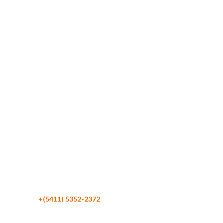
Maipú 116 Piso 4
C1084 CABA
Argentina
Teléfono:
+(5411) 5352-2372